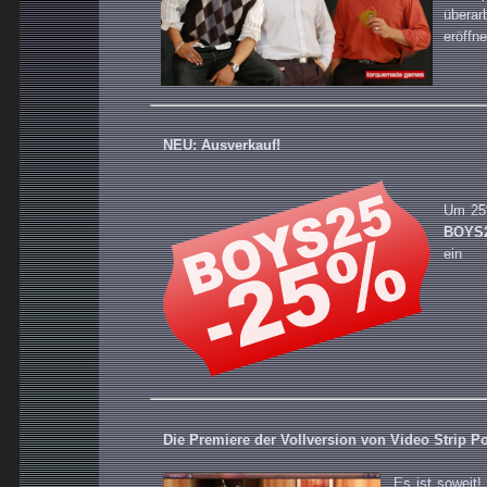
überar
eröffn
NEU: Ausverkauf!
Um 25%
BOYS
ein
Die Premiere der Vollversion von Video Strip 
Es ist soweit!